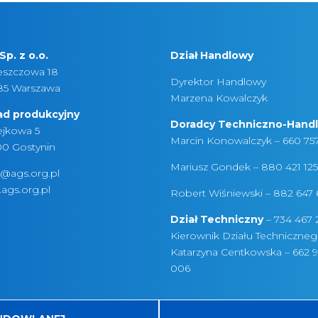
Sp. z o.o.
Dział Handlowy
leszczowa 18
Dyrektor Handlowy
85 Warszawa
Marzena Kowalczyk
ad produkcyjny
Doradcy Techniczno-Hand
iejkowa 5
Marcin Konowalczyk –
660 75
00 Gostynin
Mariusz Gondek –
880 421 12
o@ags.org.pl
ags.org.pl
Robert Wiśniewski –
882 647 
Dział Techniczny
–
734 467 
Kierownik Działu Techniczneg
Katarzyna Centkowska –
662 
006