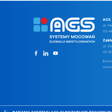
AGS 
ul. K
02-4
Zakł
ul. Z
09-5
biur
www.