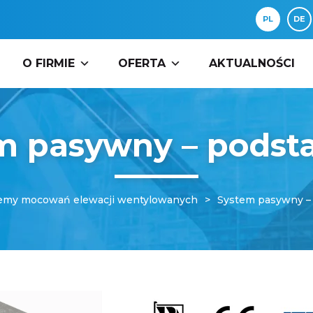
PL
DE
O FIRMIE
OFERTA
AKTUALNOŚCI
m pasywny – pods
emy mocowań elewacji wentylowanych
System pasywny –