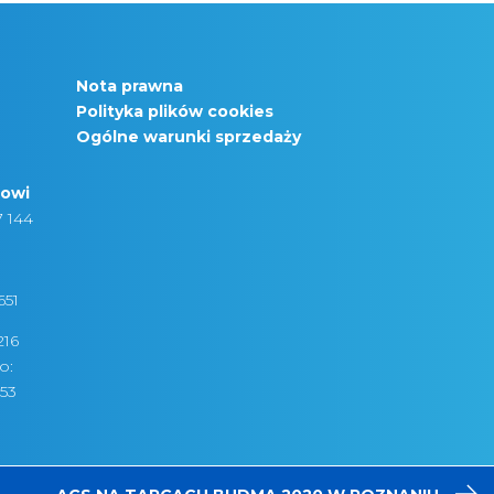
Nota prawna
Polityka plików cookies
Ogólne warunki sprzedaży
lowi
7 144
5
651
216
o:
953